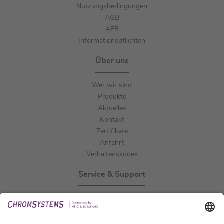
Nutzungsbedingungen
AGB
AEB
Informationspflichten
Über uns
Wer wir sind
Produkte
Aktuelles
Kontakt
Zertifikate
Anfahrt
Verhaltenskodex
Service & Support
Events
Downloads
Technischer Support