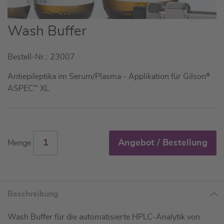
Zum
Wash Buffer
Anfang
der
Bestell-Nr.: 23007
Bildgalerie
springen
Antiepileptika im Serum/Plasma - Applikation für Gilson
®
ASPEC
™
XL
Angebot / Bestellung
Menge
Beschreibung
Wash Buffer für die automatisierte HPLC-Analytik von