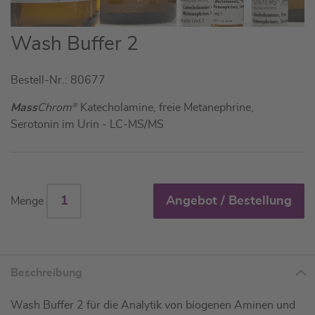
Zum
Wash Buffer 2
Anfang
der
Bestell-Nr.: 80677
Bildgalerie
springen
Mass
Chrom
®
Katecholamine, freie Metanephrine,
Serotonin im Urin - LC-MS/MS
Angebot / Bestellung
Menge
Beschreibung
Wash Buffer 2 für die Analytik von biogenen Aminen und