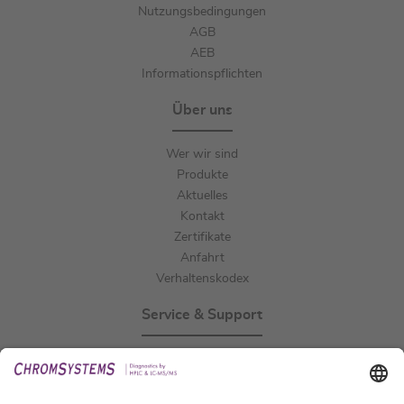
Nutzungsbedingungen
AGB
AEB
Informationspflichten
Über uns
Wer wir sind
Produkte
Aktuelles
Kontakt
Zertifikate
Anfahrt
Verhaltenskodex
Service & Support
Events
Downloads
Technischer Support