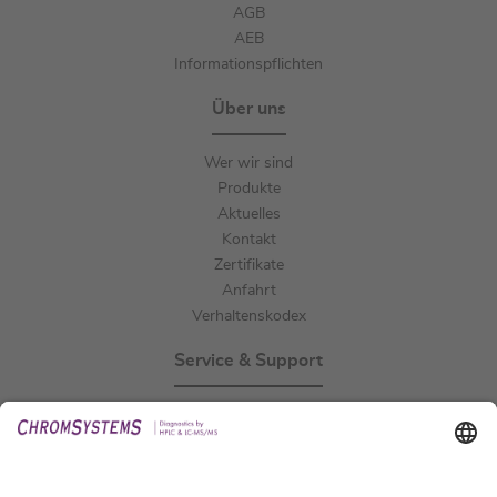
AGB
AEB
Informationspflichten
Über uns
Wer wir sind
Produkte
Aktuelles
Kontakt
Zertifikate
Anfahrt
Verhaltenskodex
Service & Support
Events
Downloads
Technischer Support
Allgemeine Anfrage