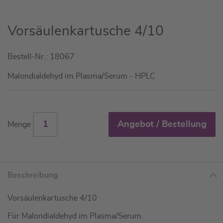
Zum
Vorsäulenkartusche 4/10
Anfang
der
Bestell-Nr.: 18067
Bildgalerie
springen
Malondialdehyd im Plasma/Serum - HPLC
Angebot / Bestellung
Menge
Beschreibung
Vorsäulenkartusche 4/10
Für Malondialdehyd im Plasma/Serum.