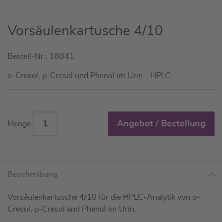
Zum
Vorsäulenkartusche 4/10
Anfang
der
Bestell-Nr.: 18041
Bildgalerie
springen
o-Cresol, p-Cresol und Phenol im Urin - HPLC
Angebot / Bestellung
Menge
Beschreibung
Vorsäulenkartusche 4/10 für die HPLC-Analytik von o-
Cresol, p-Cresol and Phenol im Urin.