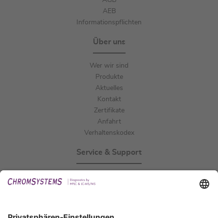
AGB
AEB
Informationspflichten
Über uns
Wer wir sind
Produkte
Aktuelles
Kontakt
Zertifikate
Anfahrt
Verhaltenskodex
Service & Support
Events
Downloads
Technischer Support
Allgemeine Anfrage