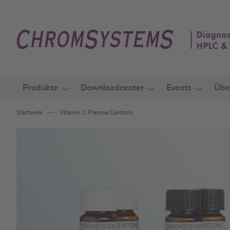
Zum
Inhalt
springen
Produkte
Downloadcenter
Events
Übe
Startseite
Vitamin C Plasma Controls
Zum
Ende
der
Bildgalerie
springen