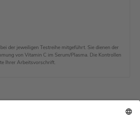
i der jeweiligen Testreihe mitgeführt. Sie dienen der
stimmung von Vitamin C im Serum/Plasma. Die Kontrollen
 Ihrer Arbeitsvorschrift.
Support
Zertifizierungen
EU IVDR Zertifikat