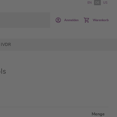
EN
DE
US
Anmelden
Warenkorb
IVDR
ls
Menge