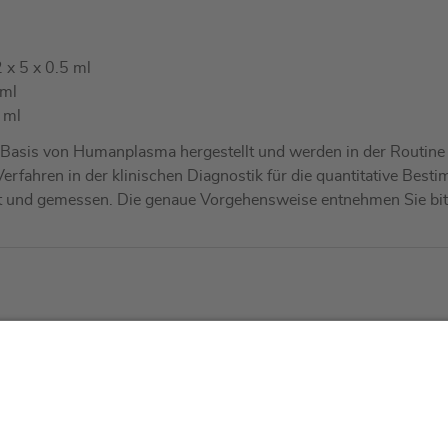
2 x 5 x 0.5 ml
 ml
 ml
Basis von Humanplasma hergestellt und werden in der Routine be
Verfahren in der klinischen Diagnostik für die quantitative Be
t und gemessen. Die genaue Vorgehensweise entnehmen Sie bitte
tliches
Über uns
Service & 
essum
Wer wir sind
Events