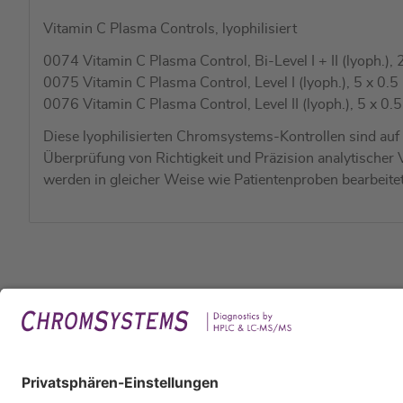
Vitamin C Plasma Controls, lyophilisiert
0074 Vitamin C Plasma Control, Bi-Level I + II (lyoph.), 
0075 Vitamin C Plasma Control, Level I (lyoph.), 5 x 0.5
0076 Vitamin C Plasma Control, Level II (lyoph.), 5 x 0.5
Diese lyophilisierten Chromsystems-Kontrollen sind auf 
Überprüfung von Richtigkeit und Präzision analytischer 
werden in gleicher Weise wie Patientenproben bearbeite
Rech
Impr