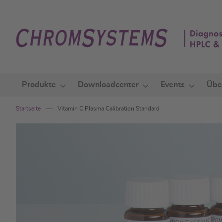
Zum
Inhalt
springen
Produkte
Downloadcenter
Events
Übe
Startseite
Vitamin C Plasma Calibration Standard
Zum
Ende
der
Bildgalerie
springen