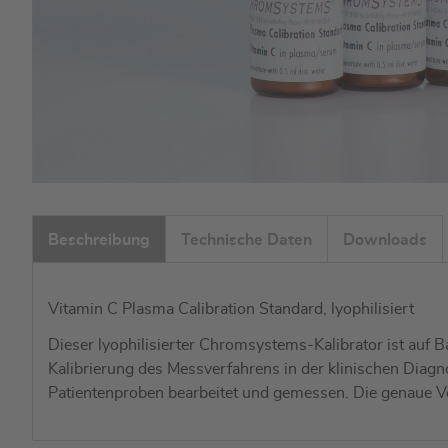
Zum
Anfang
Beschreibung
Technische Daten
Downloads
der
Bildgalerie
springen
Vitamin C Plasma Calibration Standard, lyophilisiert
Dieser lyophilisierter Chromsystems-Kalibrator ist auf B
Kalibrierung des Messverfahrens in der klinischen Diagn
Patientenproben bearbeitet und gemessen. Die genaue Vo