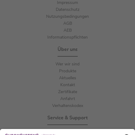
Impressum
Datenschutz
Nutzungsbedingungen
AGB
AEB
Informationspflichten
Über uns
Wer wir sind
Produkte
Aktuelles
Kontakt
Zertifikate
Anfahrt
Verhaltenskodex
Service & Support
Events