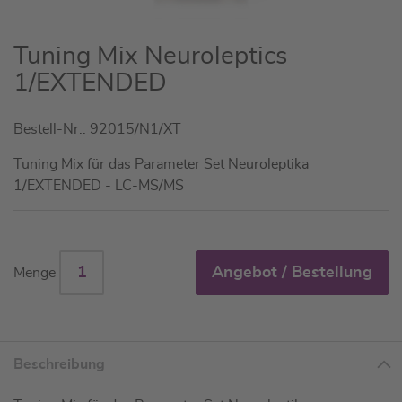
Zum
Tuning Mix Neuroleptics
Anfang
1/EXTENDED
der
Bildgalerie
Bestell-Nr.: 92015/N1/XT
springen
Tuning Mix für das Parameter Set Neuroleptika
1/EXTENDED - LC-MS/MS
Angebot / Bestellung
Menge
Beschreibung