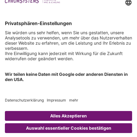
Downloads
Technischer Support
Allgemeine Anfrage
IFU anfordern
Zertifizierungen
EU IVDR Zertifikat
ISO 9001 Zertifikat
ISO 13485 Zertifikat
ISO 13485 MDSAP Zertifikat