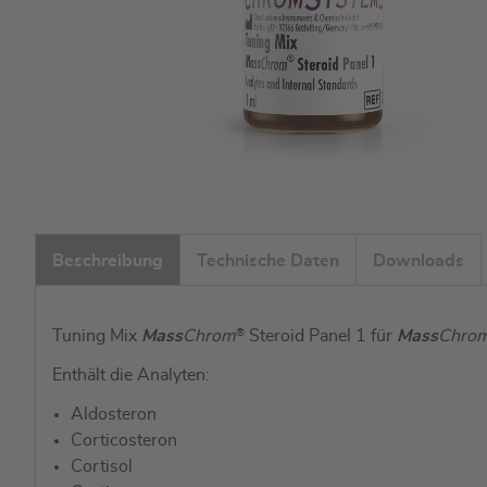
Zum
Anfang
Beschreibung
Technische Daten
Downloads
der
Bildgalerie
springen
Tuning Mix
Mass
Chrom
®
Steroid Panel 1 für
Mass
Chro
Enthält die Analyten:
Aldosteron
Corticosteron
Cortisol