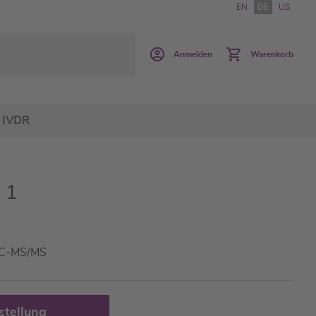
EN
DE
US
Anmelden
Warenkorb
IVDR
 1
 LC-MS/MS
stellung