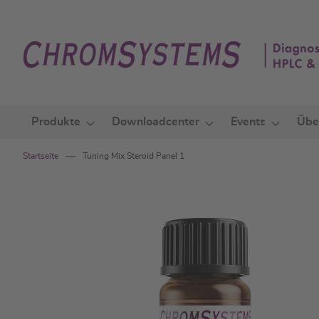
Zum
Inhalt
springen
Produkte
Downloadcenter
Events
Übe
Startseite
Tuning Mix Steroid Panel 1
Zum
Ende
der
Bildgalerie
springen