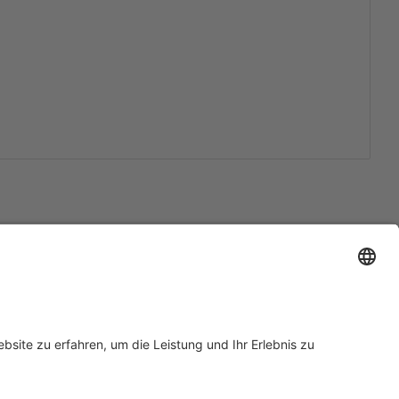
Support
Zertifizierungen
EU IVDR Zertifikat
ISO 9001 Zertifikat
 Support
ISO 13485 Zertifikat
Anfrage
ISO 13485 MDSAP Zertifikat