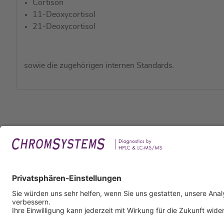
Cortison
11-Deoxycortisol
21-Deoxycortisol
sowie die zugehörigen internen Standards.
Rech
Impr
Daten
Nutzu
AGB