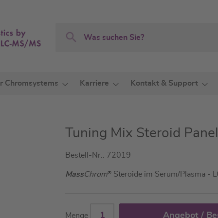
Search
Search
r Chromsystems
Karriere
Kontakt & Support
Tuning Mix Steroid Panel
Bestell-Nr.: 72019
Mass
Chrom
®
Steroide im Serum/Plasma -
Angebot / Be
Menge