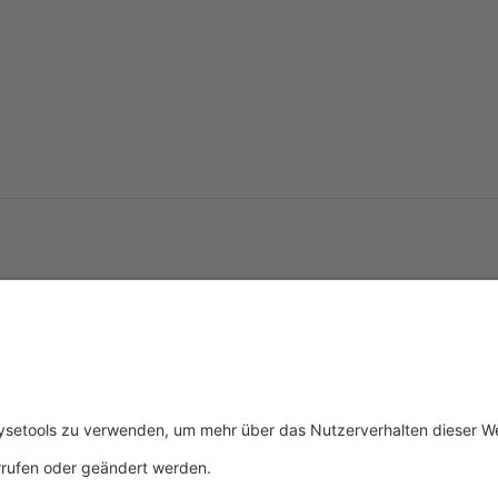
tliches
Über uns
Service & 
essum
Wer wir sind
Events
schutz
Produkte
Downloads
ngsbedingungen
Aktuelles
Technischer
Kontakt
Allgemeine 