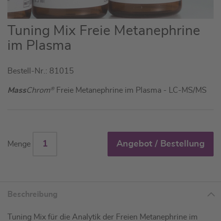
Zum
Tuning Mix Freie Metanephrine
Anfang
im Plasma
der
Bildgalerie
Bestell-Nr.: 81015
springen
Mass
Chrom
®
Freie Metanephrine im Plasma - LC-MS/MS
Angebot / Bestellung
Menge
Beschreibung
Tuning Mix für die Analytik der Freien Metanephrine im