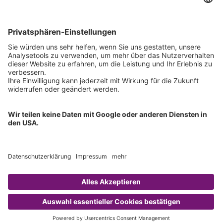
Downloads
Technischer Support
Allgemeine Anfrage
IFU anfordern
Zertifizierungen
EU IVDR Zertifikat
ISO 9001 Zertifikat
ISO 13485 Zertifikat
ISO 13485 MDSAP Zertifikat
Copyright © 2026 Chromsystems Instruments & Chemicals GmbH.