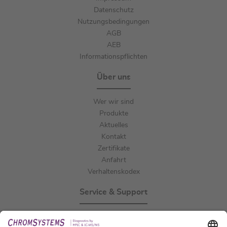
Datenschutz
Nutzungsbedingungen
AGB
AEB
Informationspflichten
Über uns
Wer wir sind
Produkte
Aktuelles
Kontakt
Zertifikate
Anfahrt
Verhaltenskodex
Service & Support
Events