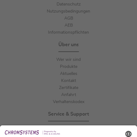
Datenschutz
Nutzungsbedingungen
AGB
AEB
Informationspflichten
Über uns
Wer wir sind
Produkte
Aktuelles
Kontakt
Zertifikate
Anfahrt
Verhaltenskodex
Service & Support
Events
Downloads