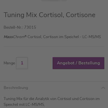
Zum
Tuning Mix Cortisol, Cortisone
Anfang
der
Bestell-Nr.: 73015
Bildgalerie
springen
Mass
Chrom
®
Cortisol, Cortison im Speichel - LC-MS/MS
Angebot / Bestellung
Menge
Beschreibung
Tuning Mix für die Analytik von Cortisol und Cortison im
Speichel mit LC-MS/MS,