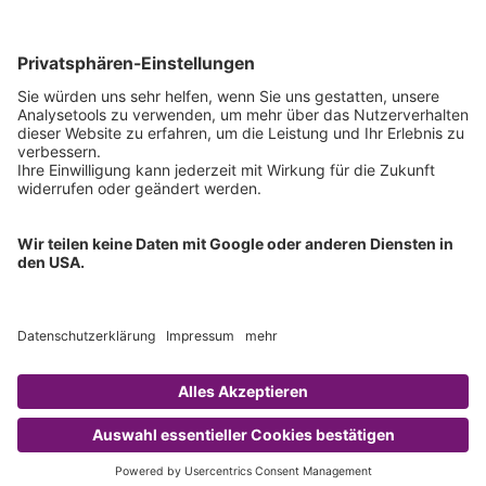
Technischer Support
Allgemeine Anfrage
IFU anfordern
Zertifizierungen
EU IVDR Zertifikat
ISO 9001 Zertifikat
ISO 13485 Zertifikat
ISO 13485 MDSAP Zertifikat
Copyright © 2026 Chromsystems Instruments & Chemicals GmbH.