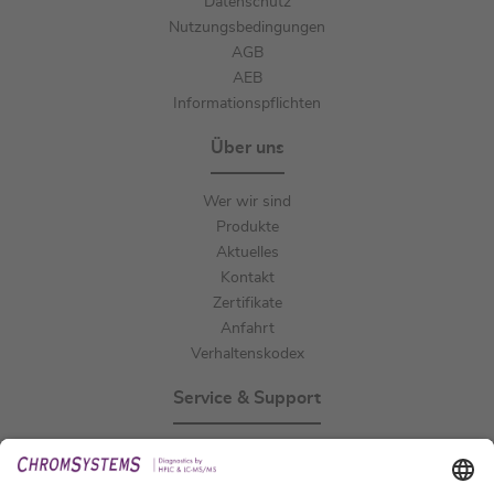
Datenschutz
Nutzungsbedingungen
AGB
AEB
Informationspflichten
Über uns
Wer wir sind
Produkte
Aktuelles
Kontakt
Zertifikate
Anfahrt
Verhaltenskodex
Service & Support
Events
Downloads