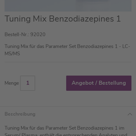
Zum
Tuning Mix Benzodiazepines 1
Anfang
der
Bestell-Nr.: 92020
Bildgalerie
springen
Tuning Mix für das Parameter Set Benzodiazepines 1 - LC-
MS/MS
Angebot / Bestellung
Menge
Beschreibung
Tuning Mix für das Parameter Set Benzodiazepines 1 im
Serum/ Plasma, enthält die entsprechenden Analyten und