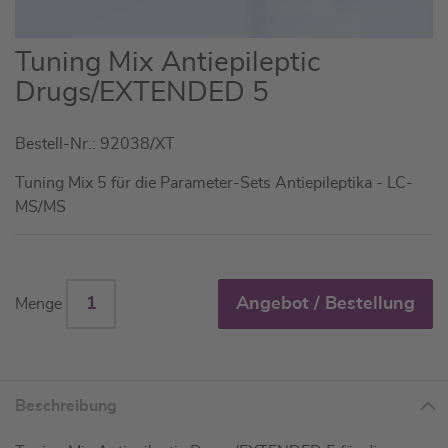
Zum
Tuning Mix Antiepileptic
Anfang
Drugs/EXTENDED 5
der
Bildgalerie
Bestell-Nr.: 92038/XT
springen
Tuning Mix 5 für die Parameter-Sets Antiepileptika - LC-
MS/MS
Angebot / Bestellung
Menge
Beschreibung