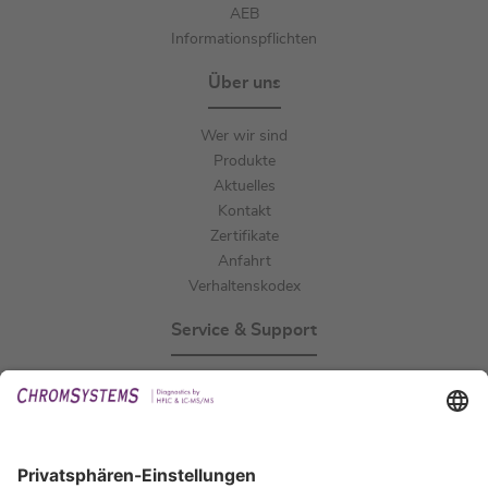
AEB
Informationspflichten
Über uns
Wer wir sind
Produkte
Aktuelles
Kontakt
Zertifikate
Anfahrt
Verhaltenskodex
Service & Support
Events
Downloads
Technischer Support
Allgemeine Anfrage
IFU anfordern