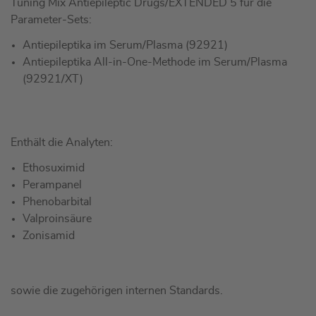
Tuning Mix Antiepileptic Drugs/EXTENDED 5 für die
Parameter-Sets:
Antiepileptika im Serum/Plasma (92921)
Antiepileptika All-in-One-Methode im Serum/Plasma
(92921/XT)
Enthält die Analyten:
Ethosuximid
Perampanel
Phenobarbital
Valproinsäure
Zonisamid
sowie die zugehörigen internen Standards.