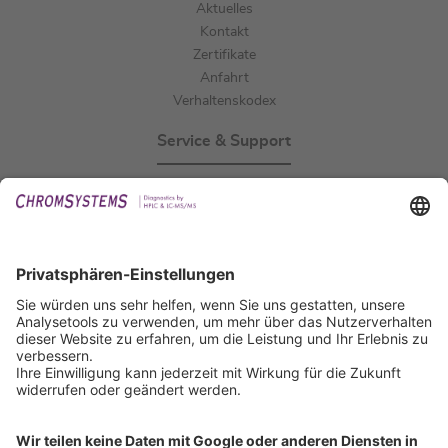
Aktuelles
Kontakt
Zertifikate
Anfahrt
Verhaltenskodex
Service & Support
Events
Downloads
Technischer Support
Allgemeine Anfrage
IFU anfordern
Zertifizierungen
EU IVDR Zertifikat
ISO 9001 Zertifikat