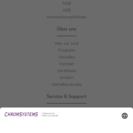
AGB
AEB
Informationspflichten
Über uns
Wer wir sind
Produkte
Aktuelles
Kontakt
Zertifikate
Anfahrt
Verhaltenskodex
Service & Support
Events
Downloads
Technischer Support
Allgemeine Anfrage