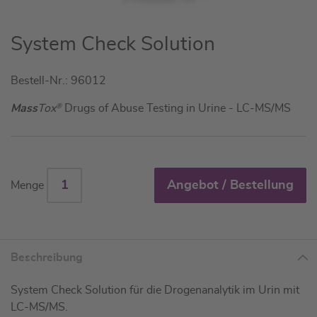
Zum
System Check Solution
Anfang
der
Bestell-Nr.: 96012
Bildgalerie
springen
Mass
Tox
®
Drugs of Abuse Testing in Urine - LC-MS/MS
Angebot / Bestellung
Menge
Beschreibung
System Check Solution für die Drogenanalytik im Urin mit
LC-MS/MS.