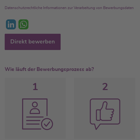
Datenschutzrechtliche Informationen zur Verarbeitung von Bewerbungsdaten
L
W
Direkt bewerben
i
h
n
a
k
t
Wie läuft der Bewerbungsprozess ab?
e
s
d
A
I
p
n
p