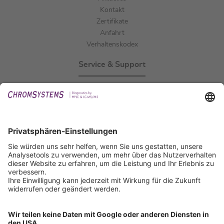
Kontakt
Zertifikate
Anfahrt
Verhaltenskodex
Service & Support
Events
Downloads
Technischer Support
Allgemeine Anfrage
IFU anfordern
Zertifizierungen
EU IVDR Zertifikat
ISO 9001 Zertifikat