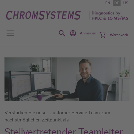
Zum
EN
DE
US
Inhalt
springen
Search
Anmelden
Warenkorb
Verstärken Sie unser Customer Service Team zum
nächstmöglichen Zeitpunkt als
Stellvertretender Teamleiter