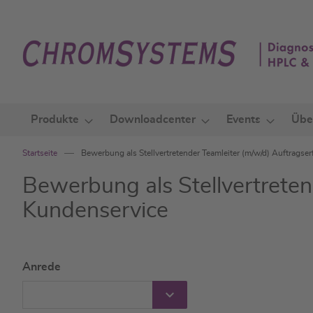
Zum
Inhalt
springen
Produkte
Downloadcenter
Events
Übe
Startseite
Bewerbung als Stellvertretender Teamleiter (m/w/d) Auftrags
Bewerbung als Stellvertreten
Kundenservice
Anrede