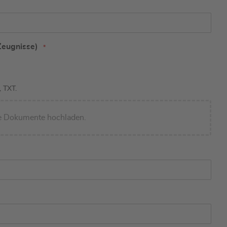
Zeugnisse)
 TXT.
re Dokumente hochladen.