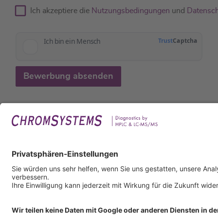
Ich akzeptiere die
Nutzungsbedingungen
und
Datensch
Bewerbung absenden
Rech
Impr
Daten
Nutzu
AGB
AEB
Infor