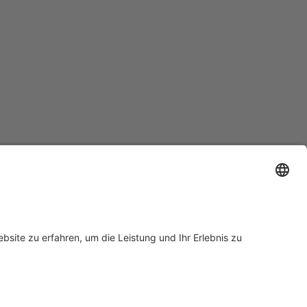
Support
Zertifizierungen
EU IVDR Zertifikat
ISO 9001 Zertifikat
 Support
ISO 13485 Zertifikat
Anfrage
ISO 13485 MDSAP Zertifikat
rn