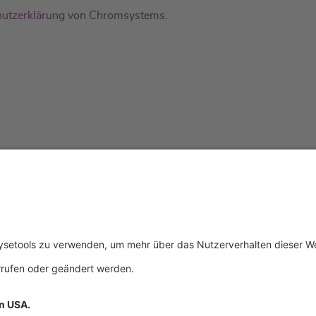
utzerklärung
von Chromsystems.
tliches
Über uns
Service & 
essum
Wer wir sind
Events
schutz
Produkte
Downloads
ngsbedingungen
Aktuelles
Technischer
Kontakt
Allgemeine 
Zertifikate
IFU anforde
mationspflichten
Anfahrt