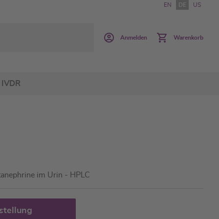
EN
DE
US
Anmelden
Warenkorb
IVDR
tanephrine im Urin - HPLC
stellung