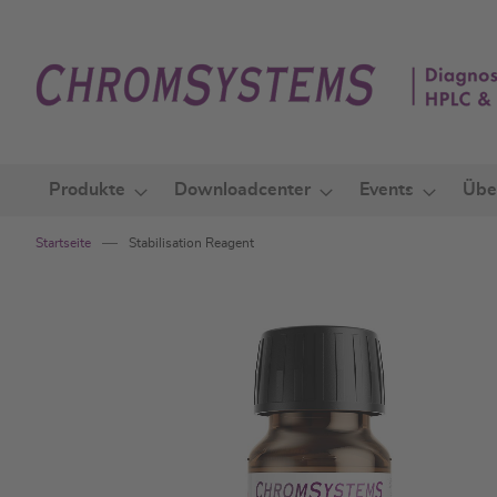
Zum
Inhalt
springen
Produkte
Downloadcenter
Events
Übe
Startseite
Stabilisation Reagent
Zum
Ende
der
Bildgalerie
springen