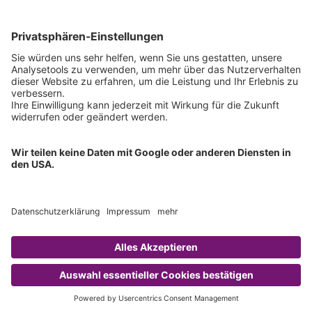
Technischer Support
Allgemeine Anfrage
IFU anfordern
Zertifizierungen
EU IVDR Zertifikat
ISO 9001 Zertifikat
ISO 13485 Zertifikat
ISO 13485 MDSAP Zertifikat
Copyright © 2026 Chromsystems Instruments & Chemicals GmbH.