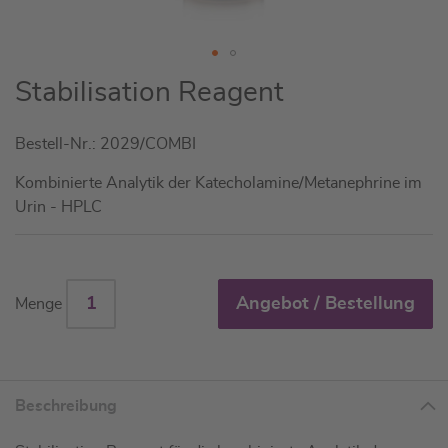
Zum
Stabilisation Reagent
Anfang
der
Bestell-Nr.: 2029/COMBI
Bildgalerie
springen
Kombinierte Analytik der Katecholamine/Metanephrine im
Urin - HPLC
Angebot / Bestellung
Menge
Beschreibung