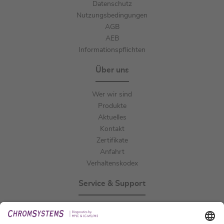
Datenschutz
Nutzungsbedingungen
AGB
AEB
Informationspflichten
Über uns
Wer wir sind
Produkte
Aktuelles
Kontakt
Zertifikate
Anfahrt
Verhaltenskodex
Service & Support
Events
Downloads