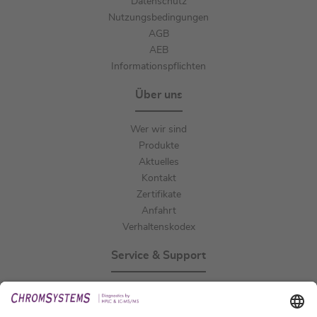
Datenschutz
Nutzungsbedingungen
AGB
AEB
Informationspflichten
Über uns
Wer wir sind
Produkte
Aktuelles
Kontakt
Zertifikate
Anfahrt
Verhaltenskodex
Service & Support
Events
Downloads