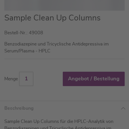
Zum
Sample Clean Up Columns
Anfang
der
Bestell-Nr.: 49008
Bildgalerie
springen
Benzodiazepine und Tricyclische Antidepressiva im
Serum/Plasma - HPLC
Angebot / Bestellung
Menge
Beschreibung
Sample Clean Up Columns für die HPLC-Analytik von
Benzodiazepinen und Tricyclische Antidepressiva im