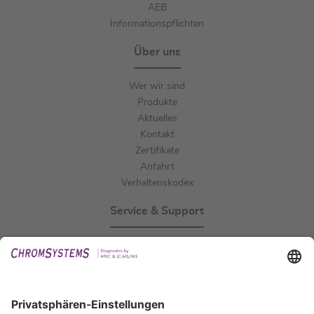
AEB
Informationspflichten
Über uns
Wer wir sind
Produkte
Aktuelles
Kontakt
Zertifikate
Anfahrt
Verhaltenskodex
Service & Support
Events
Downloads
Technischer Support
Allgemeine Anfrage
IFU anfordern