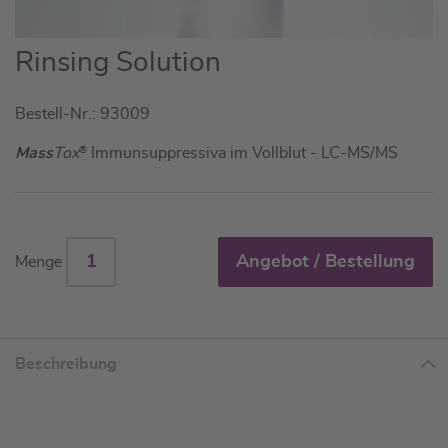
Zum
Rinsing Solution
Anfang
der
Bestell-Nr.: 93009
Bildgalerie
springen
Mass
Tox
®
Immunsuppressiva im Vollblut - LC-MS/MS
Angebot / Bestellung
Menge
Beschreibung