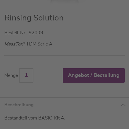
Zum
Rinsing Solution
Anfang
der
Bestell-Nr.: 92009
Bildgalerie
springen
Mass
Tox
®
TDM Serie A
Angebot / Bestellung
Menge
Beschreibung
Bestandteil vom BASIC-Kit A.