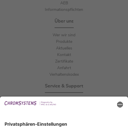
AEB
Informationspflichten
Über uns
Wer wir sind
Produkte
Aktuelles
Kontakt
Zertifikate
Anfahrt
Verhaltenskodex
Service & Support
Events
Downloads
Technischer Support
Allgemeine Anfrage
IFU anfordern