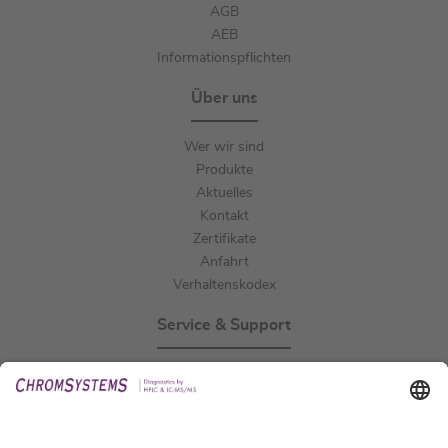
AGB
AEB
Informationspflichten
Über uns
Wer wir sind
Produkte
Aktuelles
Kontakt
Zertifikate
Anfahrt
Verhaltenskodex
Service & Support
Events
Downloads
Technischer Support
Allgemeine Anfrage