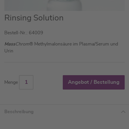
Zum
Rinsing Solution
Anfang
der
Bestell-Nr.: 64009
Bildgalerie
springen
Mass
Chrom
® Methylmalonsäure im Plasma/Serum und
Urin
Angebot / Bestellung
Menge
Beschreibung