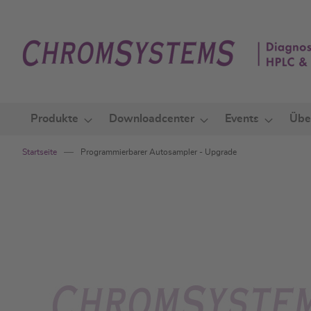
Zum
Inhalt
springen
Produkte
Downloadcenter
Events
Übe
Startseite
Programmierbarer Autosampler - Upgrade
Zum
Ende
der
Bildgalerie
springen