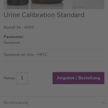
Zum
Urine Calibration Standard
Anfang
der
Bestell-Nr.: 4009
Bildgalerie
springen
Parameter:
Serotonin
Serotonin im Urin - HPLC
Angebot / Bestellung
Menge
Beschreibung