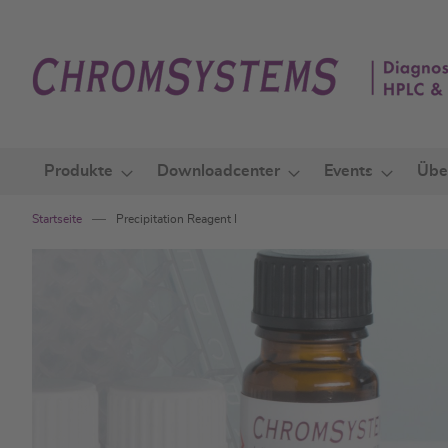
Zum
Inhalt
springen
Produkte
Downloadcenter
Events
Übe
Startseite
Precipitation Reagent I
Zum
Ende
der
Bildgalerie
springen