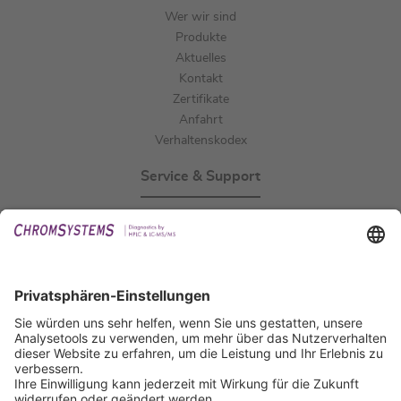
Wer wir sind
Produkte
Aktuelles
Kontakt
Zertifikate
Anfahrt
Verhaltenskodex
Service & Support
Events
Downloads
Technischer Support
Allgemeine Anfrage
IFU anfordern
Zertifizierungen