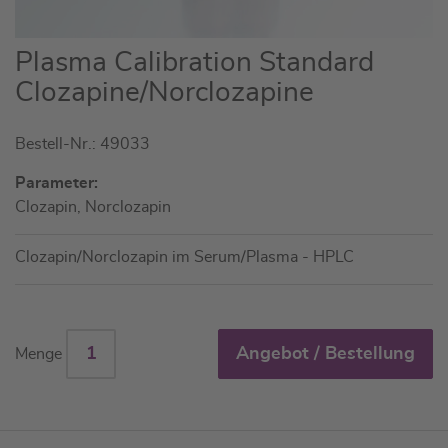
Zum
Plasma Calibration Standard
Anfang
Clozapine/Norclozapine
der
Bildgalerie
Bestell-Nr.: 49033
springen
Parameter:
Clozapin, Norclozapin
Clozapin/Norclozapin im Serum/Plasma - HPLC
Angebot / Bestellung
Menge