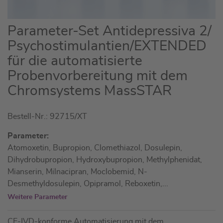
Zum
Parameter-Set Antidepressiva 2/
Anfang
Psychostimulantien/EXTENDED
der
für die automatisierte
Bildgalerie
springen
Probenvorbereitung mit dem
Chromsystems MassSTAR
Bestell-Nr.: 92715/XT
Parameter:
Atomoxetin, Bupropion, Clomethiazol, Dosulepin,
Dihydrobupropion, Hydroxybupropion, Methylphenidat,
Mianserin, Milnacipran, Moclobemid, N-
Desmethyldosulepin, Opipramol, Reboxetin,
...
Weitere Parameter
CE-IVD-konforme Automatisierung mit dem