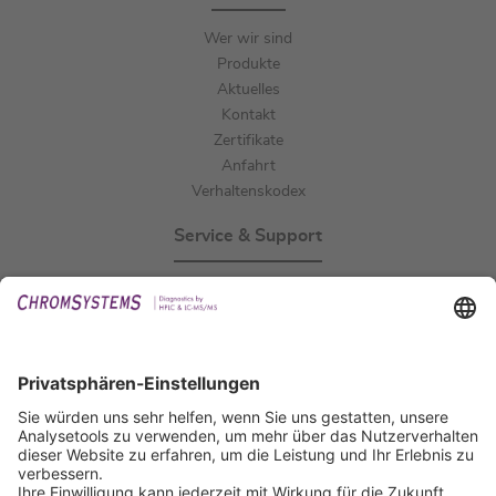
Wer wir sind
Produkte
Aktuelles
Kontakt
Zertifikate
Anfahrt
Verhaltenskodex
Service & Support
Events
Downloads
Technischer Support
Allgemeine Anfrage
IFU anfordern
Zertifizierungen