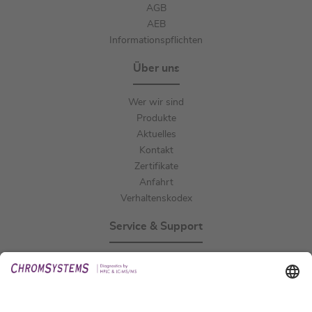
AGB
AEB
Informationspflichten
Über uns
Wer wir sind
Produkte
Aktuelles
Kontakt
Zertifikate
Anfahrt
Verhaltenskodex
Service & Support
Events
Downloads
Technischer Support
Allgemeine Anfrage