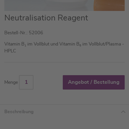
Zum
Neutralisation Reagent
Anfang
der
Bestell-Nr.: 52006
Bildgalerie
springen
Vitamin B
im Vollblut und Vitamin B
im Vollblut/Plasma -
1
6
HPLC
Angebot / Bestellung
Menge
Beschreibung