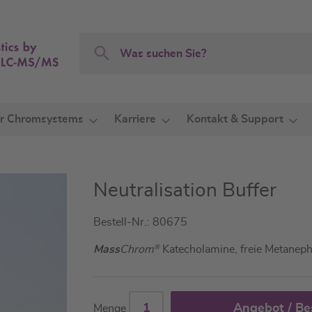
Search
Search
r Chromsystems
Karriere
Kontakt & Support
Neutralisation Buffer
Bestell-Nr.: 80675
Mass
Chrom
®
Katecholamine, freie Metaneph
Angebot / Be
Menge