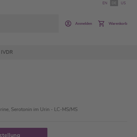
EN
DE
US
Anmelden
Warenkorb
IVDR
rine, Serotonin im Urin - LC-MS/MS
stellung