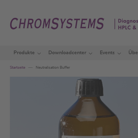
Zum
Inhalt
springen
Produkte
Downloadcenter
Events
Übe
Startseite
Neutralisation Buffer
Zum
Ende
der
Bildgalerie
springen