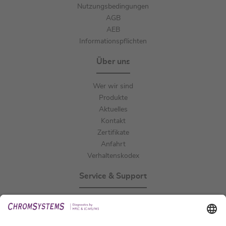
Nutzungsbedingungen
AGB
AEB
Informationspflichten
Über uns
Wer wir sind
Produkte
Aktuelles
Kontakt
Zertifikate
Anfahrt
Verhaltenskodex
Service & Support
Events
Downloads
Technischer Support