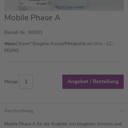
Zum
Mobile Phase A
Anfang
der
Bestell-Nr.: 80001
Bildgalerie
springen
Mass
Chrom
®
Biogene Amine/Metabolite im Urin - LC-
MS/MS
Angebot / Bestellung
Menge
Beschreibung
Mobile Phase A für die Analytik von biogenen Aminen und