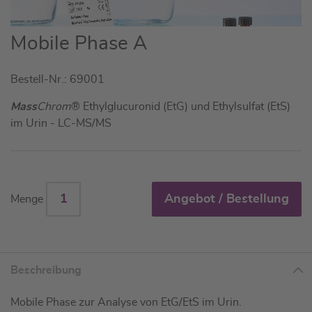
Zum
Mobile Phase A
Anfang
der
Bestell-Nr.: 69001
Bildgalerie
springen
Mass
Chrom
® Ethylglucuronid (EtG) und Ethylsulfat (EtS)
im Urin - LC-MS/MS
Angebot / Bestellung
Menge
Beschreibung
Mobile Phase zur Analyse von EtG/EtS im Urin.