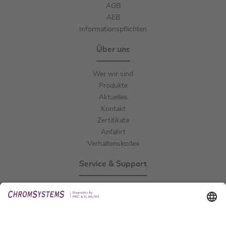
AGB
AEB
Informationspflichten
Über uns
Wer wir sind
Produkte
Aktuelles
Kontakt
Zertifikate
Anfahrt
Verhaltenskodex
Service & Support
Events
Downloads
Technischer Support
Allgemeine Anfrage