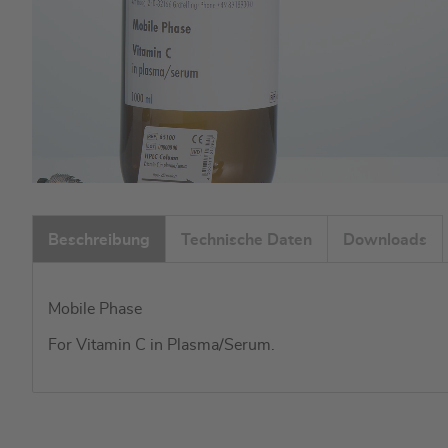
Zum
Anfang
Beschreibung
Technische Daten
Downloads
der
Bildgalerie
springen
Mobile Phase
For Vitamin C in Plasma/Serum.