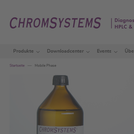
Zum
Inhalt
springen
Produkte
Downloadcenter
Events
Übe
Startseite
Mobile Phase
Zum
Ende
der
Bildgalerie
springen