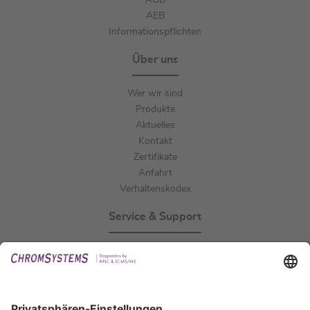
AGB
AEB
Informationspflichten
Über uns
Wer wir sind
Produkte
Aktuelles
Kontakt
Zertifikate
Anfahrt
Verhaltenskodex
Service & Support
Events
Downloads
Technischer Support
Allgemeine Anfrage