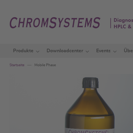
Zum
Inhalt
springen
Produkte
Downloadcenter
Events
Übe
Startseite
Mobile Phase
Zum
Ende
der
Bildgalerie
springen