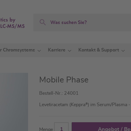
Search
Search
r Chromsystems
Karriere
Kontakt & Support
Mobile Phase
Bestell-Nr.: 24001
Levetiracetam (Keppra
®
) im Serum/Plasma 
Angebot / Be
Menge