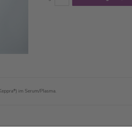
(Keppra
®
) im Serum/Plasma.