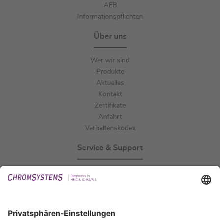
AEB
Informationspflichten
Über uns
Wer wir sind
Produkte
Aktuelles
Kontakt
Zertifikate
Anfahrt
Verhaltenskodex
Service & Support
Events
Downloads
Technischer Support
Allgemeine Anfrage
IFU anfordern