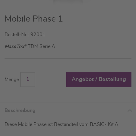
Zum
Mobile Phase 1
Anfang
der
Bestell-Nr.: 92001
Bildgalerie
springen
Mass
Tox
®
TDM Serie A
Angebot / Bestellung
Menge
Beschreibung
Diese Mobile Phase ist Bestandteil vom BASIC- Kit A.