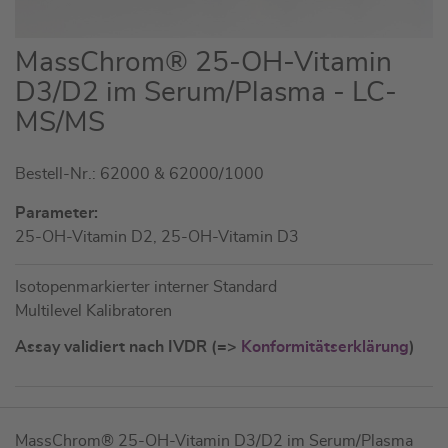
Zum
MassChrom® 25-OH-Vitamin
Anfang
D3/D2 im Serum/Plasma - LC-
der
MS/MS
Bildgalerie
springen
Bestell-Nr.: 62000 & 62000/1000
Parameter:
25-OH-Vitamin D2, 25-OH-Vitamin D3
Isotopenmarkierter interner Standard
Multilevel Kalibratoren
Assay validiert nach IVDR (=>
Konformitätserklärung
)
Artikel
MassChrom® 25-OH-Vitamin D3/D2 im Serum/Plasma
für