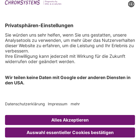
Downloads
Technischer Support
Allgemeine Anfrage
IFU anfordern
Zertifizierungen
EU IVDR Zertifikat
ISO 9001 Zertifikat
ISO 13485 Zertifikat
ISO 13485 MDSAP Zertifikat