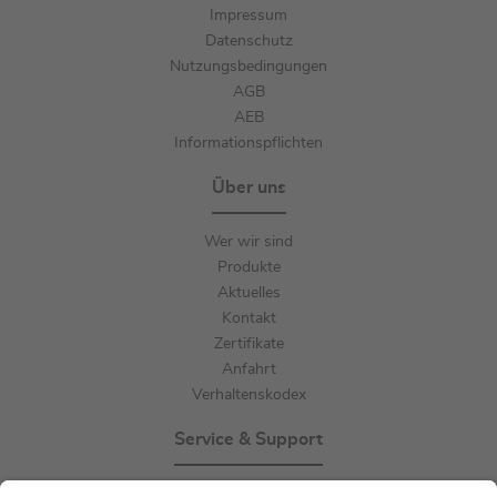
Impressum
Datenschutz
Nutzungsbedingungen
AGB
AEB
Informationspflichten
Über uns
Wer wir sind
Produkte
Aktuelles
Kontakt
Zertifikate
Anfahrt
Verhaltenskodex
Service & Support
Events