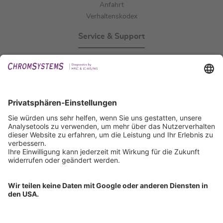
Anfahrt
Verhaltenskodex
Service & Support
Events
Downloads
Technischer Support
Allgemeine Anfrage
IFU anfordern
Zertifizierungen
EU IVDR Zertifikat
ISO 9001 Zertifikat
ISO 13485 Zertifikat
ISO 13485 MDSAP Zertifikat