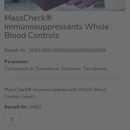
Zum
MassCheck®
Anfang
Immunosuppressants Whole
der
Blood Controls
Bildgalerie
springen
Bestell-Nr.: 0081/0082/0083/0084/0085/0089
Parameter:
Cyclosporin A, Everolimus, Sirolimus, Tacrolimus
Artikel
MassCheck® Immunosuppressants Whole Blood
für
Control, Level I
gruppiertes
Produkt
Bestell-Nr.:
0082