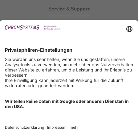
Service & Support
Events
Downloads
Technischer Support
Allgemeine Anfrage
IFU anfordern
Zertifizierungen
EU IVDR Zertifikat
ISO 9001 Zertifikat
ISO 13485 Zertifikat
ISO 13485 MDSAP Zertifikat