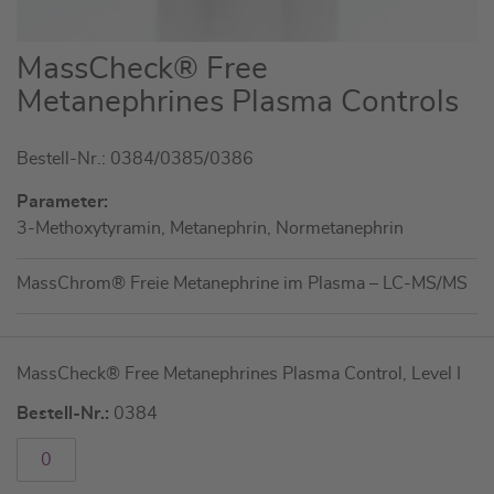
Zum
MassCheck® Free
Anfang
Metanephrines Plasma Controls
der
Bildgalerie
Bestell-Nr.: 0384/0385/0386
springen
Parameter:
3-Methoxytyramin, Metanephrin, Normetanephrin
MassChrom® Freie Metanephrine im Plasma – LC-MS/MS
Artikel
MassCheck® Free Metanephrines Plasma Control, Level I
für
gruppiertes
Bestell-Nr.:
0384
Produkt