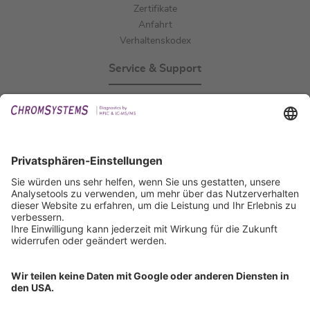
Zertifikate
Anfahrt
Verhaltenskodex
Service & Support
Events
Downloads
Technischer Support
Allgemeine Anfrage
IFU anfordern
Zertifizierungen
EU IVDR Zertifikat
ISO 9001 Zertifikat
ISO 13485 Zertifikat
ISO 13485 MDSAP Zertifikat