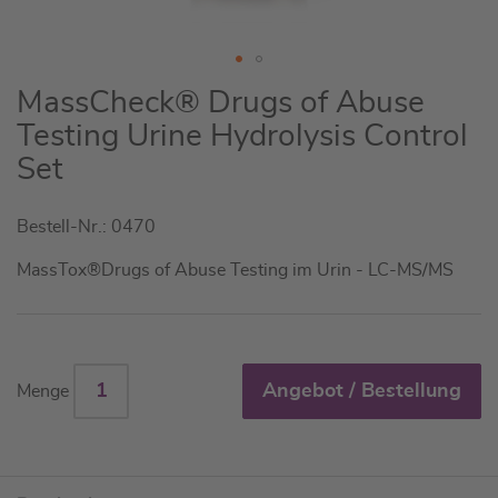
Zum
MassCheck® Drugs of Abuse
Anfang
Testing Urine Hydrolysis Control
der
Set
Bildgalerie
springen
Bestell-Nr.: 0470
MassTox®Drugs of Abuse Testing im Urin - LC-MS/MS
Angebot / Bestellung
Menge