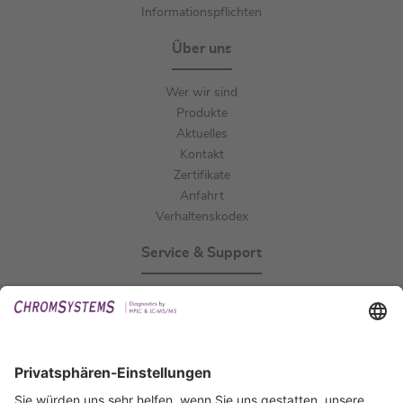
Informationspflichten
Über uns
Wer wir sind
Produkte
Aktuelles
Kontakt
Zertifikate
Anfahrt
Verhaltenskodex
Service & Support
Events
Downloads
Technischer Support
Allgemeine Anfrage
IFU anfordern