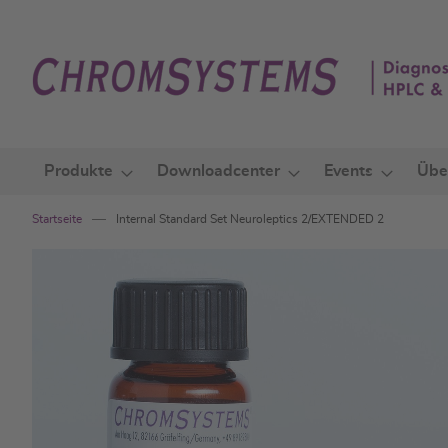
Zum
Inhalt
springen
Produkte
Downloadcenter
Events
Übe
Startseite
Internal Standard Set Neuroleptics 2/EXTENDED 2
Zum
Ende
der
Bildgalerie
springen