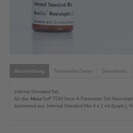
Zum
Anfang
Beschreibung
Technische Daten
Downloads
der
Bildgalerie
springen
Internal Standard Set,
für das
Mass
Tox
®
TDM Serie A Parameter Set Neurolepti
bestehend aus: Internal Standard Mix 4 x 1 ml (lyoph.), R