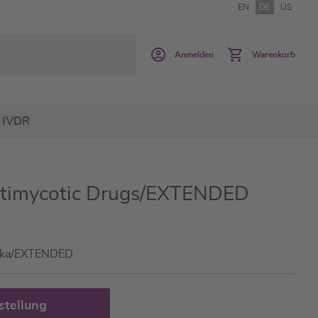
EN
DE
US
Anmelden
Warenkorb
IVDR
Antimycotic Drugs/EXTENDED
tika/EXTENDED
stellung