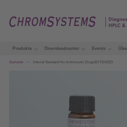
Zum
Inhalt
springen
Produkte
Downloadcenter
Events
Übe
Startseite
Internal Standard Mix Antimycotic Drugs/EXTENDED
Zum
Ende
der
Bildgalerie
springen