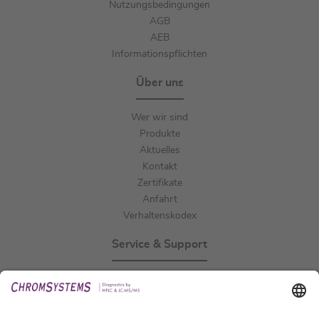
Nutzungsbedingungen
AGB
AEB
Informationspflichten
Über uns
Wer wir sind
Produkte
Aktuelles
Kontakt
Zertifikate
Anfahrt
Verhaltenskodex
Service & Support
Events
Downloads
Technischer Support