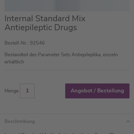
Zum
Internal Standard Mix
Anfang
Antiepileptic Drugs
der
Bildgalerie
Bestell-Nr.: 92546
springen
Bestandteil des Parameter Sets Antiepileptika, einzeln
erhältlich
Angebot / Bestellung
Menge
Beschreibung