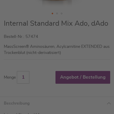
Zum
Internal Standard Mix Ado, dAdo
Anfang
der
Bestell-Nr.: 57474
Bildgalerie
springen
MassScreen® Aminosäuren, Acylcarnitine EXTENDED aus
Trockenblut (nicht-derivatisiert)
Angebot / Bestellung
Menge
Beschreibung