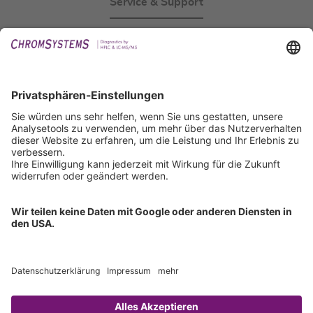
Service & Support
Events
Downloads
Technischer Support
Allgemeine Anfrage
IFU anfordern
Zertifizierungen
EU IVDR Zertifikat
ISO 9001 Zertifikat
ISO 13485 Zertifikat
ISO 13485 MDSAP Zertifikat