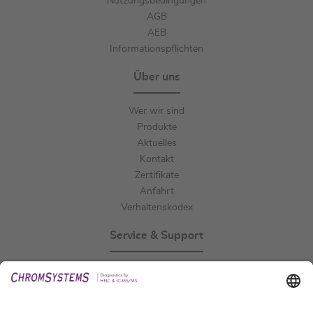
Nutzungsbedingungen
AGB
AEB
Informationspflichten
Über uns
Wer wir sind
Produkte
Aktuelles
Kontakt
Zertifikate
Anfahrt
Verhaltenskodex
Service & Support
Events
Downloads
Technischer Support