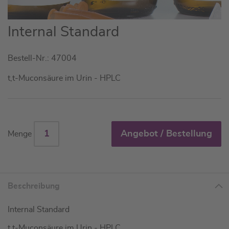
Zum
Internal Standard
Anfang
der
Bestell-Nr.: 47004
Bildgalerie
springen
t,t-Muconsäure im Urin - HPLC
Angebot / Bestellung
Menge
Beschreibung
Internal Standard
t,t-Muconsäure im Urin - HPLC