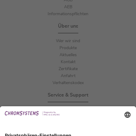
AGB
AEB
Informationspflichten
Über uns
Wer wir sind
Produkte
Aktuelles
Kontakt
Zertifikate
Anfahrt
Verhaltenskodex
Service & Support
Events
Downloads
Technischer Support
Allgemeine Anfrage