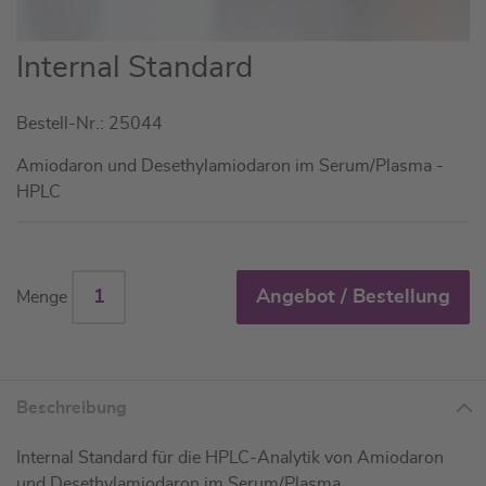
Zum
Internal Standard
Anfang
der
Bestell-Nr.: 25044
Bildgalerie
springen
Amiodaron und Desethylamiodaron im Serum/Plasma -
HPLC
Angebot / Bestellung
Menge
Beschreibung
Internal Standard für die HPLC-Analytik von Amiodaron
und Desethylamiodaron im Serum/Plasma.