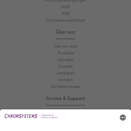
Nutzungsbedingungen
AGB
AEB
Informationspflichten
Über uns
Wer wir sind
Produkte
Aktuelles
Kontakt
Zertifikate
Anfahrt
Verhaltenskodex
Service & Support
Events
Downloads
Technischer Support