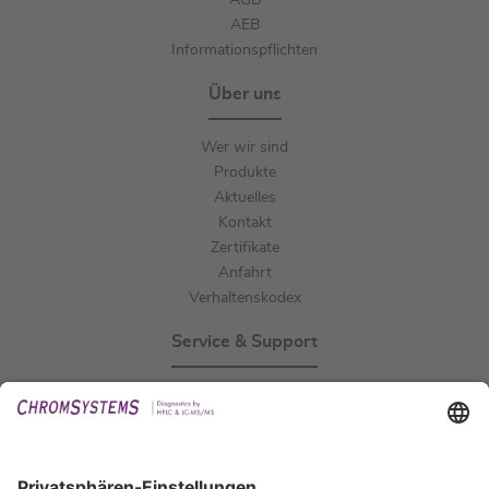
AGB
AEB
Informationspflichten
Über uns
Wer wir sind
Produkte
Aktuelles
Kontakt
Zertifikate
Anfahrt
Verhaltenskodex
Service & Support
Events
Downloads
Technischer Support
Allgemeine Anfrage