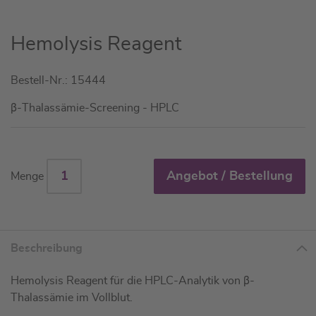
Zum
Hemolysis Reagent
Anfang
der
Bestell-Nr.: 15444
Bildgalerie
springen
β-Thalassämie-Screening - HPLC
Angebot / Bestellung
Menge
Beschreibung
Hemolysis Reagent für die HPLC-Analytik von β-
Thalassämie im Vollblut.