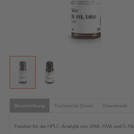
Zum
Anfang
Beschreibung
Technische Daten
Downloads
der
Bildgalerie
springen
Finisher für die HPLC-Analytik von VMA, HVA und 5-HI