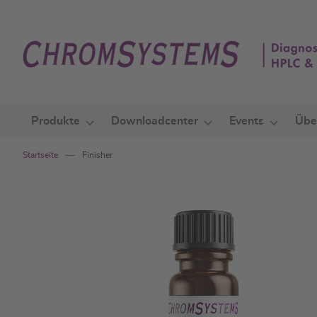
Zum
Inhalt
springen
Produkte
Downloadcenter
Events
Übe
Startseite
Finisher
Zum
Ende
der
Bildgalerie
springen