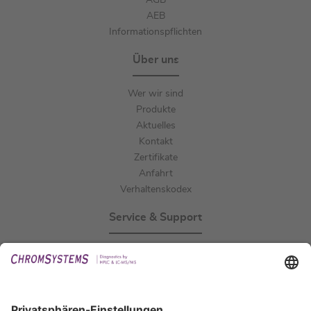
AGB
AEB
Informationspflichten
Über uns
Wer wir sind
Produkte
Aktuelles
Kontakt
Zertifikate
Anfahrt
Verhaltenskodex
Service & Support
Events
Downloads
Technischer Support
Allgemeine Anfrage