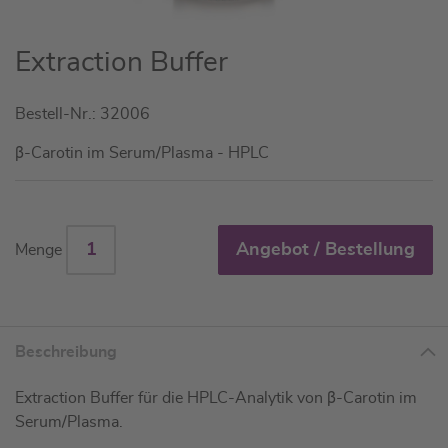
Zum
Extraction Buffer
Anfang
der
Bestell-Nr.: 32006
Bildgalerie
springen
β-Carotin im Serum/Plasma - HPLC
Angebot / Bestellung
Menge
Beschreibung
Extraction Buffer für die HPLC-Analytik von β-Carotin im
Serum/Plasma.